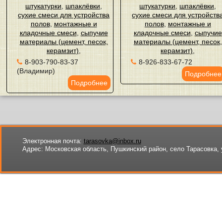
штукатурки
,
шпаклёвки
,
штукатурки
,
шпаклёвки
,
сухие смеси для устройства
сухие смеси для устройств
полов
,
монтажные и
полов
,
монтажные и
кладочные смеси
,
сыпучие
кладочные смеси
,
сыпучие
материалы (цемент, песок,
материалы (цемент, песок,
керамзит)
,
керамзит)
,
8-903-790-83-37
8-926-833-67-72
(Владимир)
Подробнее
Подробнее
Электронная почта:
tarasovka@inbox.ru
Адрес:
Московская область, Пушкинский район, село Тарасовка, 