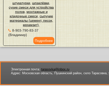
штукатурки
,
шпаклёвки
,
сухие смеси для устройства
полов
,
монтажные и
кладочные смеси
,
сыпучие
материалы (цемент, песок,
керамзит)
,
8-903-790-83-37
(Владимир)
Подробнее
Электронная почта:
tarasovka@inbox.ru
Адрес:
Московская область, Пушкинский район, село Тарасовка, 