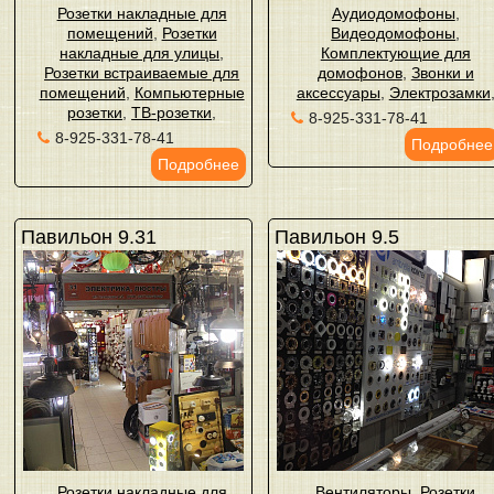
Розетки накладные для
Аудиодомофоны
,
помещений
,
Розетки
Видеодомофоны
,
накладные для улицы
,
Комплектующие для
Розетки встраиваемые для
домофонов
,
Звонки и
помещений
,
Компьютерные
аксессуары
,
Электрозамки
розетки
,
ТВ-розетки
,
8-925-331-78-41
8-925-331-78-41
Подробнее
Подробнее
Павильон 9.31
Павильон 9.5
Розетки накладные для
Вентиляторы
,
Розетки