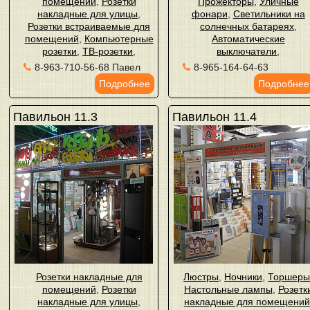
помещений
,
Розетки
Прожекторы
,
Уличные
накладные для улицы
,
фонари
,
Светильники на
Розетки встраиваемые для
солнечных батареях
,
помещений
,
Компьютерные
Автоматические
розетки
,
ТВ-розетки
,
выключатели
,
8-963-710-56-68 Павел
8-965-164-64-63
Подробнее
Подробнее
Павильон 11.3
Павильон 11.4
Розетки накладные для
Люстры
,
Ночники
,
Торшер
помещений
,
Розетки
Настольные лампы
,
Розетк
накладные для улицы
,
накладные для помещений