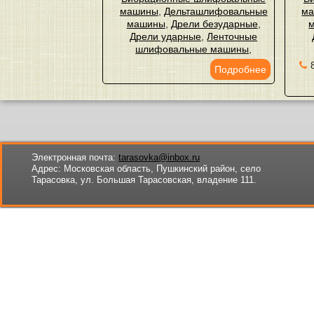
машины
,
Дельташлифовальные
м
машины
,
Дрели безударные
,
Дрели ударные
,
Ленточные
шлифовальные машины
,
Подробнее
Электронная почта:
tarasovka@inbox.ru
Адрес:
Московская область, Пушкинский район, село
Тарасовка, ул. Большая Тарасовская, владение 111.