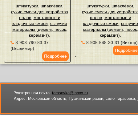
штукатурки
,
шпаклёвки
,
штукатурки
,
шпаклёвки
,
сухие смеси для устройства
сухие смеси для устройств
полов
,
монтажные и
полов
,
монтажные и
кладочные смеси
,
сыпучие
кладочные смеси
,
сыпучие
материалы (цемент, песок,
материалы (цемент, песок,
керамзит)
,
керамзит)
,
8-903-790-83-37
8-905-548-30-31 (Виктор)
(Владимир)
Подробнее
Подробнее
Электронная почта:
tarasovka@inbox.ru
Адрес:
Московская область, Пушкинский район, село Тарасовка, 