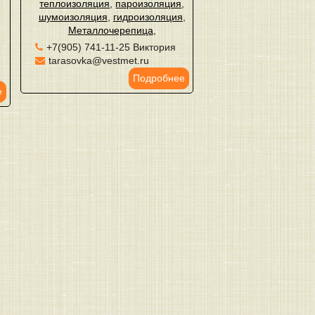
теплоизоляция
,
пароизоляция
,
шумоизоляция
,
гидроизоляция
,
Металлочерепица
,
й
+7(905) 741-11-25 Виктория
tarasovka@vestmet.ru
Подробнее
е