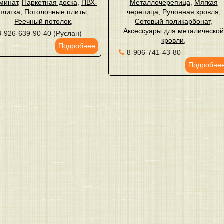
минат
,
Паркетная доска
,
ПВХ-
Металлочерепица
,
Мягкая
плитка
,
Потолочные плиты
,
черепица
,
Рулонная кровля
,
Реечный потолок
,
Сотовый поликарбонат
,
Аксессуары для металическо
8-926-639-90-40 (Руслан)
кровли
,
Подробнее
8-906-741-43-80
Подробне