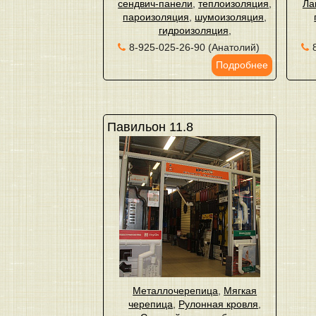
сендвич-панели
,
теплоизоляция
,
Ла
пароизоляция
,
шумоизоляция
,
гидроизоляция
,
8-925-025-26-90 (Анатолий)
Подробнее
Павильон 11.8
Металлочерепица
,
Мягкая
черепица
,
Рулонная кровля
,