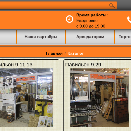
Время работы:
Ежедневно
с 9.00 до 19.00
Наши партнёры
Арендаторам
Торго
Главная
Каталог
/
ильон 9.11,13
Павильон 9.29