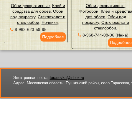
Обои декоративные
,
Клей и
Обои декоративные
,
средства для обоев
,
Обои
Фотообои
,
Клей и средств
под покраску
,
Стеклохолст и
для обоев
,
Обои под
стеклообои
,
Ночники
,
покраску
,
Стеклохолст и
стеклообои
,
8-963-623-59-95
8-968-744-08-06 (Инна)
Подробнее
Подробнее
Электронная почта:
tarasovka@inbox.ru
Адрес:
Московская область, Пушкинский район, село Тарасовка, 