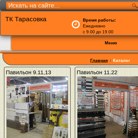
ТК Тарасовка
Время работы:
Ежедневно
с 9.00 до 19.00
Меню
Главная
Каталог
/
Павильон 9.11,13
Павильон 11.22