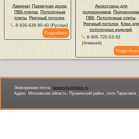
Ламинат
,
Паркетная доска
,
Аксессуары для
ПВХ-плитка
,
Потолочные
подоконников
,
Подоконник
плиты
,
Реечный потолок
,
ПВХ
,
Потолочные плиты
,
Реечный потолок
,
Клеи дл
8-926-639-90-40 (Руслан)
потолочных изделий
,
Подробнее
8-905-720-53-92
(Алексей)
Подробнее
Электронная почта:
tarasovka@inbox.ru
Адрес:
Московская область, Пушкинский район, село Тарасовка, 