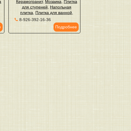
а
Керамогранит
,
Мозаика
,
Плитка
для ступеней
,
Напольная
плитка
,
Плитка для ванной
,
8-926-392-16-36
е
Подробнее