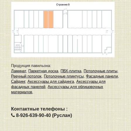
Продукция павильона:
Ламинат
,
Паркетная доска
,
ПВХ-плитка
,
Потолочные плиты
,
Реечный потолок
,
Потолочные плинтусы
,
Фасадные панели
,
Сайдинг
,
Аксессуары для сайдинга
,
Аксессуары для
фасадных панелей
,
Аксессуары для облицовочных
материалов
,
Контактные телефоны :
8-926-639-90-40 (Руслан)