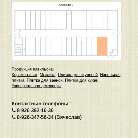
Продукция павильона:
Керамогранит
,
Мозаика
,
Плитка для ступеней
,
Напольная
плитка
,
Плитка для ванной
,
Плитка для кухни
,
Универсальная декорация
,
Контактные телефоны :
8-926-392-16-36
8-926-347-56-34 (Вячеслав)