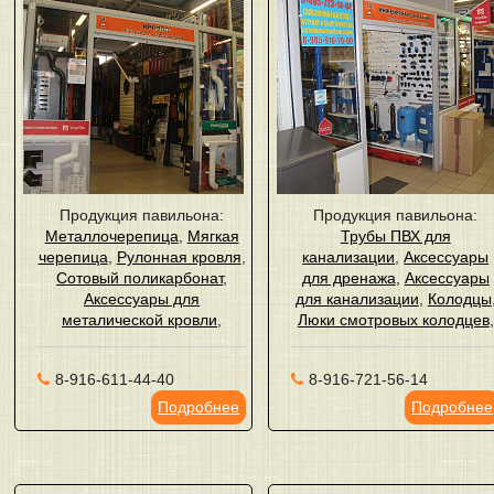
Продукция павильона:
Продукция павильона:
Металлочерепица
,
Мягкая
Трубы ПВХ для
черепица
,
Рулонная кровля
,
канализации
,
Аксессуары
Сотовый поликарбонат
,
для дренажа
,
Аксессуары
Аксессуары для
для канализации
,
Колодцы
металической кровли
,
Люки смотровых колодцев
,
8-916-611-44-40
8-916-721-56-14
Подробнее
Подробнее