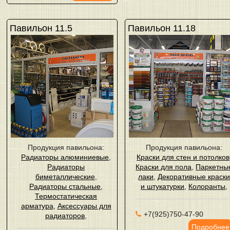
Павильон 11.5
Павильон 11.18
Продукция павильона:
Продукция павильона:
Радиаторы алюминиевые
,
Краски для стен и потолков
Радиаторы
Краски для пола
,
Паркетны
биметаллические
,
лаки
,
Декоративные краск
Радиаторы стальные
,
и штукатурки
,
Колоранты
,
Термостатическая
арматура
,
Аксессуары для
+7(925)750-47-90
радиаторов
,
Подробнее