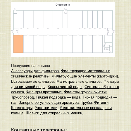
Продукция павильона:
Аксессуары для фильтров
,
Фильтрующие материалы и
химические реактивы
,
Фильтрующие элементы (картриджи)
,
Встраиваемые фильтры
,
Магистральные фильтры
,
Фильтры
для питьевой воды
,
Краны чистой воды
,
Системы обратного
осмоса
,
Фильтры проточные
,
Фильтры грубой очистки
,
Трубопровод
,
Гибкая подводка — вода
,
Гибкая подводка —
газ
,
Запорно-регулирующая арматура
,
Трубы
,
Фитинги
,
Коллекторы
,
Уплотнители
,
Уплотнительные прокладки и
кольца
,
Шланги для стиральных машин
,
Контактные телефоны :