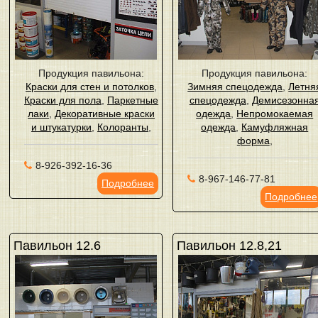
Продукция павильона:
Продукция павильона:
Краски для стен и потолков
,
Зимняя спецодежда
,
Летня
Краски для пола
,
Паркетные
спецодежда
,
Демисезонна
лаки
,
Декоративные краски
одежда
,
Непромокаемая
и штукатурки
,
Колоранты
,
одежда
,
Камуфляжная
форма
,
8-926-392-16-36
8-967-146-77-81
Подробнее
Подробнее
Павильон 12.6
Павильон 12.8,21