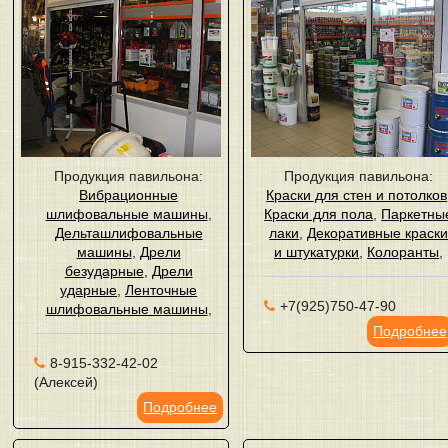
Продукция павильона:
Продукция павильона:
Вибрационные
Краски для стен и потолков
шлифовальные машины
,
Краски для пола
,
Паркетны
Дельташлифовальные
лаки
,
Декоративные краск
машины
,
Дрели
и штукатурки
,
Колоранты
,
безударные
,
Дрели
ударные
,
Ленточные
+7(925)750-47-90
шлифовальные машины
,
Подробнее
8-915-332-42-02
(Алексей)
Подробнее