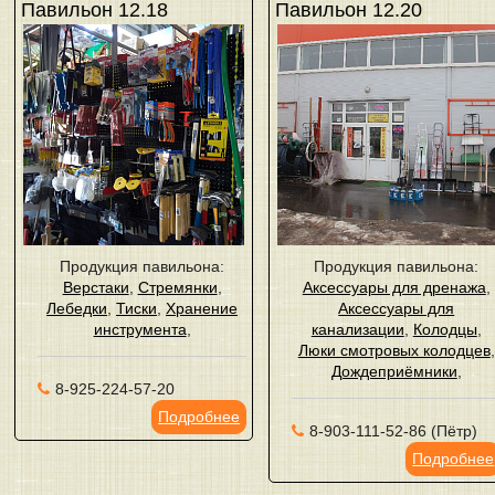
Павильон 12.18
Павильон 12.20
Продукция павильона:
Продукция павильона:
Верстаки
,
Стремянки
,
Аксессуары для дренажа
,
Лебедки
,
Тиски
,
Хранение
Аксессуары для
инструмента
,
канализации
,
Колодцы
,
Люки смотровых колодцев
,
Дождеприёмники
,
8-925-224-57-20
Подробнее
8-903-111-52-86 (Пётр)
Подробнее