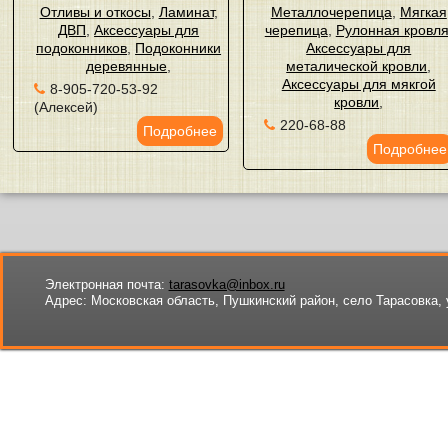
Отливы и откосы
,
Ламинат
,
Металлочерепица
,
Мягкая
ДВП
,
Аксессуары для
черепица
,
Рулонная кровл
подоконников
,
Подоконники
Аксессуары для
деревянные
,
металической кровли
,
Аксессуары для мякгой
8-905-720-53-92
кровли
,
(Алексей)
220-68-88
Подробнее
Подробнее
Электронная почта:
tarasovka@inbox.ru
Адрес:
Московская область, Пушкинский район, село Тарасовка, 