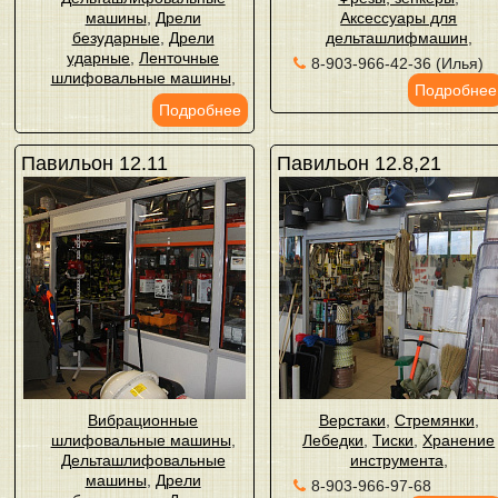
машины
,
Дрели
Аксессуары для
безударные
,
Дрели
дельташлифмашин
,
ударные
,
Ленточные
8-903-966-42-36 (Илья)
шлифовальные машины
,
Подробнее
Подробнее
Павильон 12.11
Павильон 12.8,21
Вибрационные
Верстаки
,
Стремянки
,
шлифовальные машины
,
Лебедки
,
Тиски
,
Хранение
Дельташлифовальные
инструмента
,
машины
,
Дрели
8-903-966-97-68