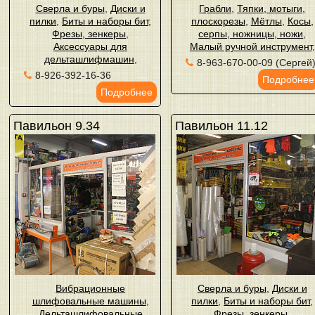
Сверла и буры
,
Диски и
Грабли
,
Тяпки, мотыги,
пилки
,
Биты и наборы бит
,
плоскорезы
,
Мётлы
,
Косы,
Фрезы, зенкеры
,
серпы, ножницы, ножи
,
Аксессуары для
Малый ручной инструмент
,
дельташлифмашин
,
8-963-670-00-09 (Сергей
8-926-392-16-36
Подробнее
Подробнее
Павильон 9.34
Павильон 11.12
Вибрационные
Сверла и буры
,
Диски и
шлифовальные машины
,
пилки
,
Биты и наборы бит
,
Дельташлифовальные
Фрезы, зенкеры
,