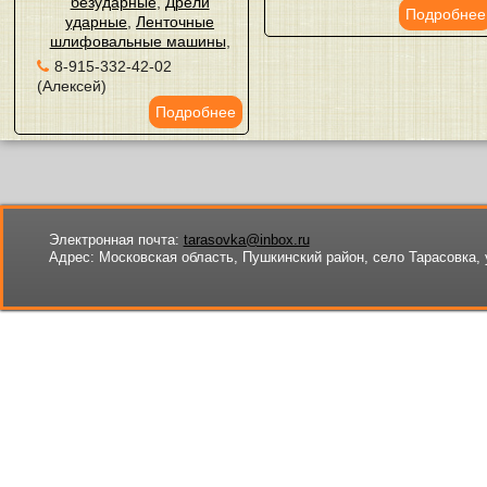
безударные
,
Дрели
Подробнее
ударные
,
Ленточные
шлифовальные машины
,
8-915-332-42-02
(Алексей)
Подробнее
Электронная почта:
tarasovka@inbox.ru
Адрес:
Московская область, Пушкинский район, село Тарасовка, 