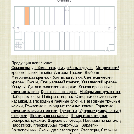
Продукция павильона:
Саморезы
,
Дюбель-гвозди и дюбель-шурупы
,
Метрический
крепеж - гайки, шайбы
,
Анкеры
,
Гвозди
,
Дюбели
,
Метрический крепеж - болты, шпильки
,
Сантехнический
крепеж
,
Скобы
,
Специальный крепеж
,
Химический крепеж
,
Хомуты
,
Диэлектрические отвертки
,
Комбинированные
гаечные ключи
,
Крестовые отвертки
,
Наборы инструментов
,
Наборы ключей
,
Наборы отверток
,
Отвертки со сменными
насадками
,
Разводные гаечные ключи
,
Разводные трубные
ключи
,
Рожковые и накидные гаечные ключи
,
Торцевые
гаечные ключи и головки
,
Трещотки
,
Ударные (импульсные)
отвертки
,
Шестигранные ключи
,
Шлицевые отвертки
,
Бокорезы, кусачки
,
Дыроколы
,
Клещи
,
Ножницы по металлу
,
Пассатижи, плоскогубцы, тонкогубцы
,
Заклепки
,
Заклепочники
,
Скобы для степлеров
,
Степлеры
,
Стержни