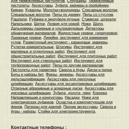
для термоклеевых пистолетов
,
Струбцины
,
Термоклеевые
пистолеты
,
Аксессуары
,
Зубила, кернеры и пробойники
,
Киянки
,
Кувалды
,
Молотки-гвоздодеры
,
Слесарные молотки
,
Специальные молотки
,
Пилы по дереву
,
Пилы со стуслом
,
Рашпили
,
Рубанки и зензубели ручные
,
Стамески, штихели
,
Напильники
,
Щетки
,
Лезвия для ножей
,
Ножи
,
Шило
,
Дальномеры лазерные и ультразвуковые
,
Детекторы
обнаружения материалов
,
Жидкостные уровни, гидроуровни
,
Лазерные уровни
,
Линейки, инструмент для измерения
углов
,
Разметочный инструмент - карандаши, маркеры
,
Рулетки измерительные
,
Штативы
,
Инструмент для
малярных и отделочных работ
,
Инструмент для
общестроительных работ
,
Инструмент для плиточных работ
,
Инструмент для стекольных работ
,
Инструмент для
трубопроводных работ
,
Пилы по другим материалам
,
Пистолеты для герметика
,
Сверла и буры
,
Диски и пилки
,
Биты и наборы бит
,
Фрезы, зенкеры
,
Аксессуары для
дельташлифмашин
,
Аксессуары для ленточных
шлифмашин
,
Аксессуары для эксцентриковых шлифмашин
,
Отрезные абразивные и алмазные диски
,
Аксессуары для
дисковых шлифмашин
,
Зубила, долота, пики
,
Коронки
,
Направляющие и кондукторы
,
Насадки
,
Ножи для
электрических рубанков
,
Оснастка и комплектующие для
фенов
,
Патроны для дрелей
,
Прочие аксессуары
,
Сверла и
буры - наборы
,
Стойки для электроинструмента
,
Контактные телефоны :