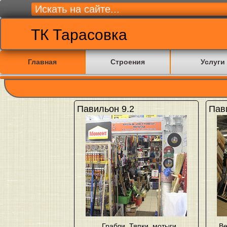
ТК Тарасовка
Главная
Строения
Услуги
Павильон 9.2
Пав
Грабли
,
Тяпки, мотыги,
Ве