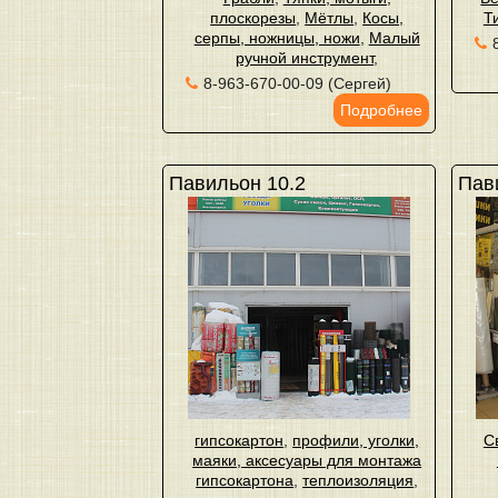
плоскорезы
,
Мётлы
,
Косы,
Т
серпы, ножницы, ножи
,
Малый
ручной инструмент
,
8-963-670-00-09 (Сергей)
Подробнее
Павильон 10.2
Пав
гипсокартон
,
профили, уголки,
С
маяки, аксесуары для монтажа
гипсокартона
,
теплоизоляция
,