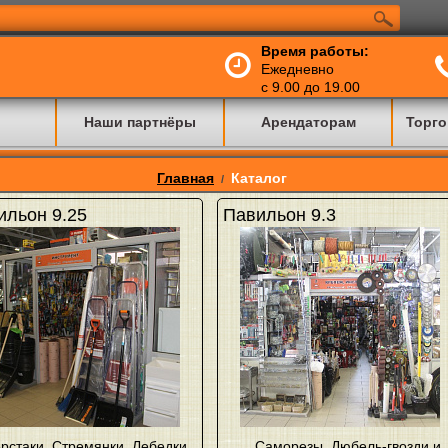
Время работы:
Ежедневно
с 9.00 до 19.00
Наши партнёры
Арендаторам
Торго
Главная
Каталог
/
ильон 9.25
Павильон 9.3
рстаки
,
Стремянки
,
Лебедки
,
Саморезы
,
Дюбель-гвозди и