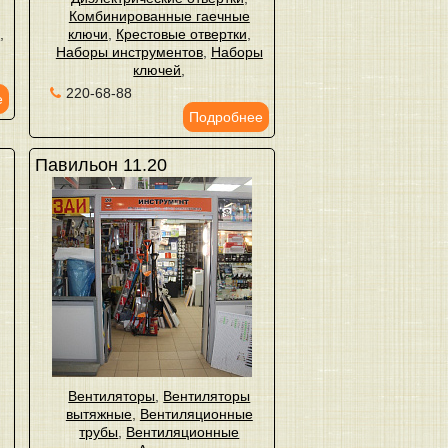
Комбинированные гаечные
ы
,
ключи
,
Крестовые отвертки
,
Наборы инструментов
,
Наборы
ключей
,
220-68-88
е
Подробнее
Павильон 11.20
Вентиляторы
,
Вентиляторы
вытяжные
,
Вентиляционные
трубы
,
Вентиляционные