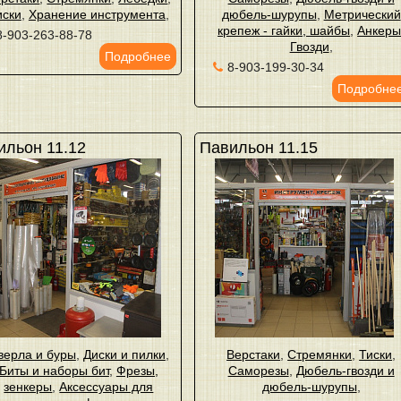
иски
,
Хранение инструмента
,
дюбель-шурупы
,
Метрический
крепеж - гайки, шайбы
,
Анкер
8-903-263-88-78
Гвозди
,
Подробнее
8-903-199-30-34
Подробне
ильон 11.12
Павильон 11.15
верла и буры
,
Диски и пилки
,
Верстаки
,
Стремянки
,
Тиски
,
Биты и наборы бит
,
Фрезы,
Саморезы
,
Дюбель-гвозди и
зенкеры
,
Аксессуары для
дюбель-шурупы
,