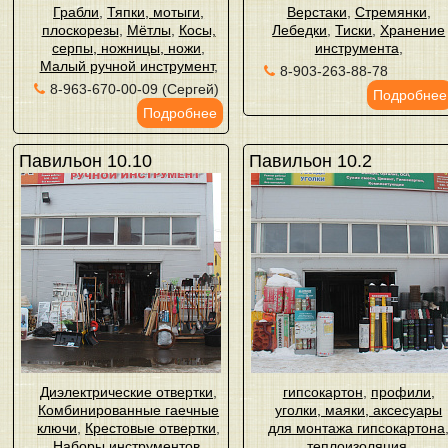
Грабли
,
Тяпки, мотыги,
Верстаки
,
Стремянки
,
плоскорезы
,
Мётлы
,
Косы,
Лебедки
,
Тиски
,
Хранение
серпы, ножницы, ножи
,
инструмента
,
Малый ручной инструмент
,
8-903-263-88-78
8-963-670-00-09 (Сергей)
Подробнее
Подробнее
Павильон 10.10
Павильон 10.2
Диэлектрические отвертки
,
гипсокартон
,
профили,
Комбинированные гаечные
уголки, маяки, аксесуары
ключи
,
Крестовые отвертки
,
для монтажа гипсокартона
Наборы инструментов
,
теплоизоляция
,