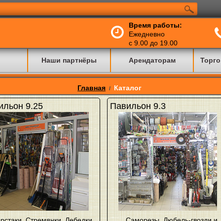
Время работы:
Ежедневно
с 9.00 до 19.00
Наши партнёры
Арендаторам
Торго
Главная
Каталог
/
ильон 9.25
Павильон 9.3
рстаки
,
Стремянки
,
Лебедки
,
Саморезы
,
Дюбель-гвозди и