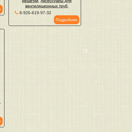
решетки
,
Аксессуары для
вентиляционных труб
,
е
8-926-619-97-32
Подробнее
,
,
е