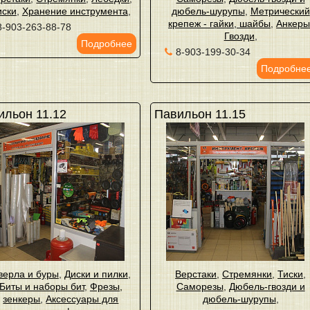
иски
,
Хранение инструмента
,
дюбель-шурупы
,
Метрический
крепеж - гайки, шайбы
,
Анкер
8-903-263-88-78
Гвозди
,
Подробнее
8-903-199-30-34
Подробне
ильон 11.12
Павильон 11.15
верла и буры
,
Диски и пилки
,
Верстаки
,
Стремянки
,
Тиски
,
Биты и наборы бит
,
Фрезы,
Саморезы
,
Дюбель-гвозди и
зенкеры
,
Аксессуары для
дюбель-шурупы
,