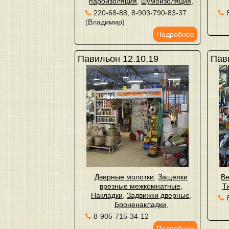
пароизоляция
,
шумоизоляция
,
220-68-88, 8-903-790-83-37
(Владимир)
Подробнее
Павильон 12.10,19
Пав
Дверные молотки
,
Защелки
Ве
врезные межкомнатные
,
Т
Накладки
,
Задвижки дверные
,
Броненакладки
,
8-905-715-34-12
Подробнее