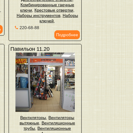
Комбинированные гаечные
ы
,
ключи
,
Крестовые отвертки
,
Наборы инструментов
,
Наборы
ключей
,
220-68-88
е
Подробнее
Павильон 11.20
Вентиляторы
,
Вентиляторы
вытяжные
,
Вентиляционные
трубы
,
Вентиляционные