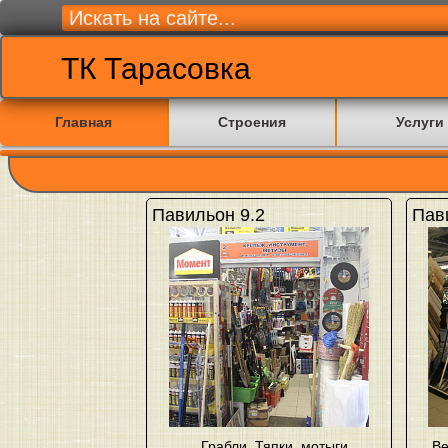
ТК Тарасовка
Главная
Строения
Услуги
Павильон 9.2
Пав
Грабли
,
Тяпки, мотыги,
Ве