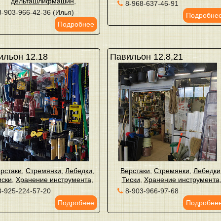
дельташлифмашин
,
8-968-637-46-91
8-903-966-42-36 (Илья)
Подробне
Подробнее
ильон 12.18
Павильон 12.8,21
рстаки
,
Стремянки
,
Лебедки
,
Верстаки
,
Стремянки
,
Лебедки
иски
,
Хранение инструмента
,
Тиски
,
Хранение инструмента
8-925-224-57-20
8-903-966-97-68
Подробнее
Подробне