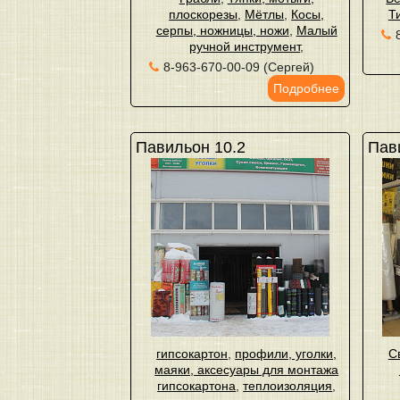
плоскорезы
,
Мётлы
,
Косы,
Т
серпы, ножницы, ножи
,
Малый
ручной инструмент
,
8-963-670-00-09 (Сергей)
Подробнее
Павильон 10.2
Пав
гипсокартон
,
профили, уголки,
С
маяки, аксесуары для монтажа
гипсокартона
,
теплоизоляция
,