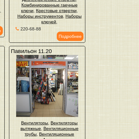
Комбинированные гаечные
ы
,
ключи
,
Крестовые отвертки
,
Наборы инструментов
,
Наборы
ключей
,
220-68-88
е
Подробнее
Павильон 11.20
Вентиляторы
,
Вентиляторы
вытяжные
,
Вентиляционные
трубы
,
Вентиляционные