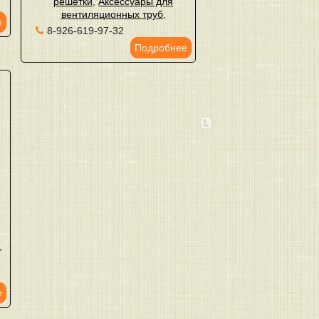
решетки
,
Аксессуары для
вентиляционных труб
,
е
8-926-619-97-32
Подробнее
,
,
е