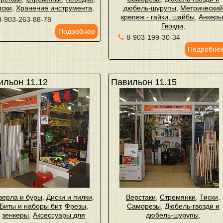
иски
,
Хранение инструмента
,
дюбель-шурупы
,
Метрический
крепеж - гайки, шайбы
,
Анкер
8-903-263-88-78
Гвозди
,
Подробнее
8-903-199-30-34
Подробне
ильон 11.12
Павильон 11.15
верла и буры
,
Диски и пилки
,
Верстаки
,
Стремянки
,
Тиски
,
Биты и наборы бит
,
Фрезы,
Саморезы
,
Дюбель-гвозди и
зенкеры
,
Аксессуары для
дюбель-шурупы
,