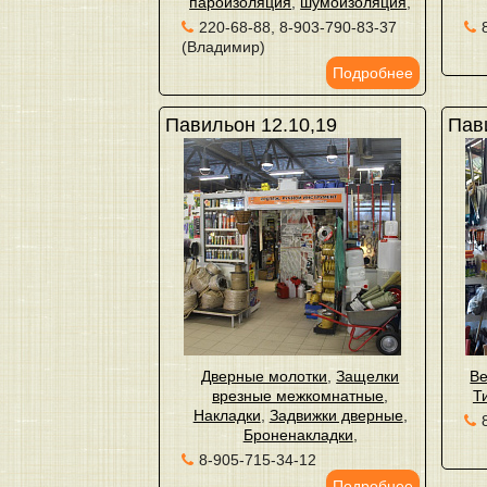
пароизоляция
,
шумоизоляция
,
220-68-88, 8-903-790-83-37
(Владимир)
Подробнее
Павильон 12.10,19
Пав
Дверные молотки
,
Защелки
Ве
врезные межкомнатные
,
Т
Накладки
,
Задвижки дверные
,
Броненакладки
,
8-905-715-34-12
Подробнее