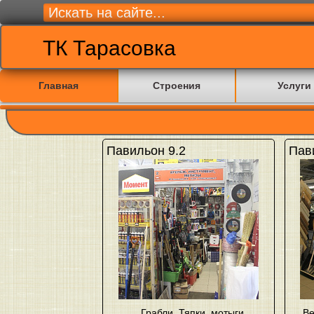
ТК Тарасовка
Главная
Строения
Услуги
Павильон 9.2
Пав
Грабли
,
Тяпки, мотыги,
Ве