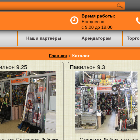
Время работы:
Ежедневно
с 9.00 до 19.00
Наши партнёры
Арендаторам
Торго
Главная
Каталог
/
ильон 9.25
Павильон 9.3
рстаки
,
Стремянки
,
Лебедки
,
Саморезы
,
Дюбель-гвозди и