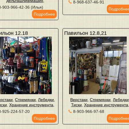
дельташлифмашин
,
8-968-637-46-91
8-903-966-42-36 (Илья)
Подробне
Подробнее
ильон 12.18
Павильон 12.8,21
рстаки
,
Стремянки
,
Лебедки
,
Верстаки
,
Стремянки
,
Лебедки
иски
,
Хранение инструмента
,
Тиски
,
Хранение инструмента
8-925-224-57-20
8-903-966-97-68
Подробнее
Подробне