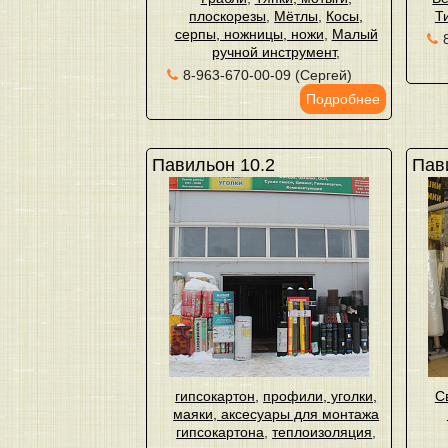
плоскорезы
,
Мётлы
,
Косы,
Т
серпы, ножницы, ножи
,
Малый
ручной инструмент
,
8-963-670-00-09 (Сергей)
Подробнее
Павильон 10.2
Пав
гипсокартон
,
профили, уголки,
С
маяки, аксесуары для монтажа
гипсокартона
,
теплоизоляция
,