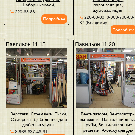
Наборы ключей
,
пароизоляция
,
шумоизоляция
,
220-68-88
220-68-88, 8-903-790-83-
Подробнее
37 (Владимир)
Подробнее
Павильон 11.15
Павильон 11.20
Верстаки
,
Стремянки
,
Тиски
,
Вентиляторы
,
Вентилятор
Саморезы
,
Дюбель-гвозди и
вытяжные
,
Вентиляционны
дюбель-шурупы
,
трубы
,
Вентиляционные
решетки
,
Аксессуары для
8-968-637-46-91