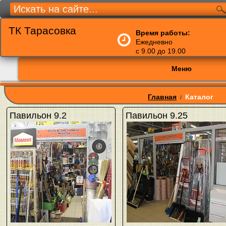
ТК Тарасовка
Время работы:
Ежедневно
с 9.00 до 19.00
Меню
Главная
Каталог
/
Павильон 9.2
Павильон 9.25