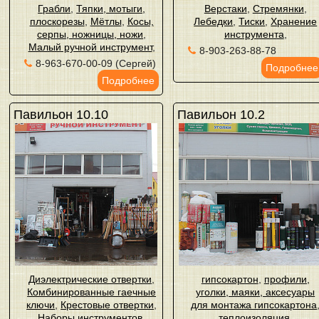
Грабли
,
Тяпки, мотыги,
Верстаки
,
Стремянки
,
плоскорезы
,
Мётлы
,
Косы,
Лебедки
,
Тиски
,
Хранение
серпы, ножницы, ножи
,
инструмента
,
Малый ручной инструмент
,
8-903-263-88-78
8-963-670-00-09 (Сергей)
Подробнее
Подробнее
Павильон 10.10
Павильон 10.2
Диэлектрические отвертки
,
гипсокартон
,
профили,
Комбинированные гаечные
уголки, маяки, аксесуары
ключи
,
Крестовые отвертки
,
для монтажа гипсокартона
Наборы инструментов
,
теплоизоляция
,