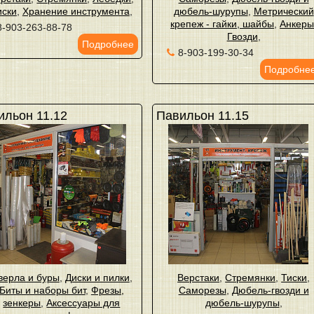
иски
,
Хранение инструмента
,
дюбель-шурупы
,
Метрический
крепеж - гайки, шайбы
,
Анкер
8-903-263-88-78
Гвозди
,
Подробнее
8-903-199-30-34
Подробне
ильон 11.12
Павильон 11.15
верла и буры
,
Диски и пилки
,
Верстаки
,
Стремянки
,
Тиски
,
Биты и наборы бит
,
Фрезы,
Саморезы
,
Дюбель-гвозди и
зенкеры
,
Аксессуары для
дюбель-шурупы
,