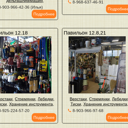
дельташлифмашин
,
8-968-637-46-91
8-903-966-42-36 (Илья)
Подробне
Подробнее
ильон 12.18
Павильон 12.8,21
рстаки
,
Стремянки
,
Лебедки
,
Верстаки
,
Стремянки
,
Лебедки
иски
,
Хранение инструмента
,
Тиски
,
Хранение инструмента
8-925-224-57-20
8-903-966-97-68
Подробнее
Подробне