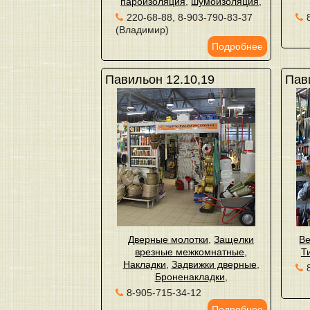
пароизоляция
,
шумоизоляция
,
220-68-88, 8-903-790-83-37
(Владимир)
Подробнее
Павильон 12.10,19
Пав
Дверные молотки
,
Защелки
Ве
врезные межкомнатные
,
Т
Накладки
,
Задвижки дверные
,
Броненакладки
,
8-905-715-34-12
Подробнее