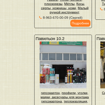
плоскорезы
,
Мётлы
,
Косы,
Т
серпы, ножницы, ножи
,
Малый
ручной инструмент
,
8-963-670-00-09 (Сергей)
Подробнее
Павильон 10.2
Пав
гипсокартон
,
профили, уголки,
С
маяки, аксесуары для монтажа
гипсокартона
,
теплоизоляция
,