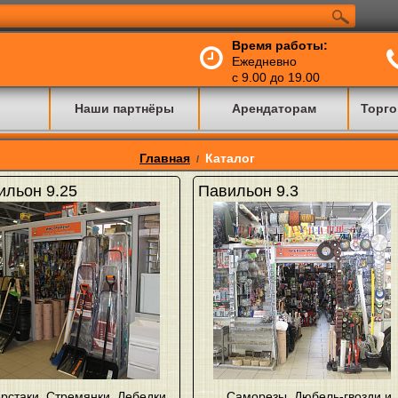
Время работы:
Ежедневно
с 9.00 до 19.00
Наши партнёры
Арендаторам
Торго
Главная
Каталог
/
ильон 9.25
Павильон 9.3
рстаки
,
Стремянки
,
Лебедки
,
Саморезы
,
Дюбель-гвозди и