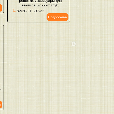
решетки
,
Аксессуары для
вентиляционных труб
,
е
8-926-619-97-32
Подробнее
,
,
е