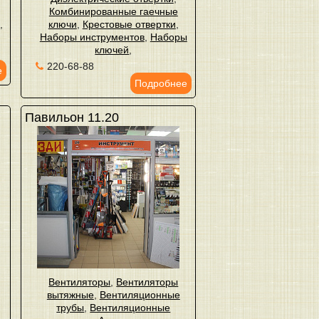
Комбинированные гаечные
ы
,
ключи
,
Крестовые отвертки
,
Наборы инструментов
,
Наборы
ключей
,
220-68-88
е
Подробнее
Павильон 11.20
Вентиляторы
,
Вентиляторы
вытяжные
,
Вентиляционные
трубы
,
Вентиляционные