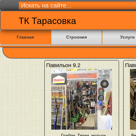
ТК Тарасовка
Главная
Строения
Услуги
Павильон 9.2
Пав
Грабли
,
Тяпки, мотыги,
Ве