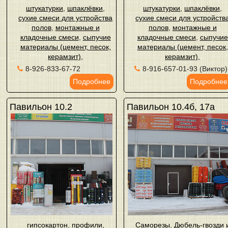
штукатурки
,
шпаклёвки
,
штукатурки
,
шпаклёвки
,
сухие смеси для устройства
сухие смеси для устройств
полов
,
монтажные и
полов
,
монтажные и
кладочные смеси
,
сыпучие
кладочные смеси
,
сыпучие
материалы (цемент, песок,
материалы (цемент, песок,
керамзит)
,
керамзит)
,
8-926-833-67-72
8-916-657-01-93 (Виктор)
Подробнее
Подробнее
Павильон 10.2
Павильон 10.4б, 17а
гипсокартон
,
профили,
Саморезы
,
Дюбель-гвозди 