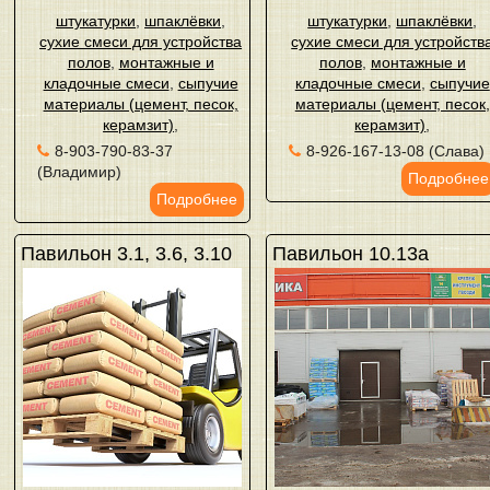
штукатурки
,
шпаклёвки
,
штукатурки
,
шпаклёвки
,
сухие смеси для устройства
сухие смеси для устройств
полов
,
монтажные и
полов
,
монтажные и
кладочные смеси
,
сыпучие
кладочные смеси
,
сыпучие
материалы (цемент, песок,
материалы (цемент, песок,
керамзит)
,
керамзит)
,
8-903-790-83-37
8-926-167-13-08 (Слава)
(Владимир)
Подробнее
Подробнее
Павильон 3.1, 3.6, 3.10
Павильон 10.13а