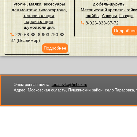
уголки, маяки, аксесуары
дюбель-шурупы
,
для монтажа гипсокартона
,
Метрический крепеж - гайки
теплоизоляция
,
шайбы
,
Анкеры
,
Гвозди
,
пароизоляция
,
8-926-833-67-72
шумоизоляция
,
Подробнее
220-68-88, 8-903-790-83-
37 (Владимир)
Подробнее
Электронная почта:
tarasovka@inbox.ru
Адрес:
Московская область, Пушкинский район, село Тарасовка, 