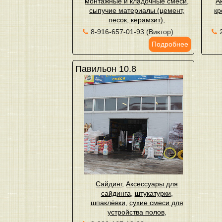
монтажные и кладочные смеси
,
А
сыпучие материалы (цемент,
кр
песок, керамзит)
,
8-916-657-01-93 (Виктор)
Подробнее
Павильон 10.8
Сайдинг
,
Аксессуары для
сайдинга
,
штукатурки
,
шпаклёвки
,
сухие смеси для
устройства полов
,