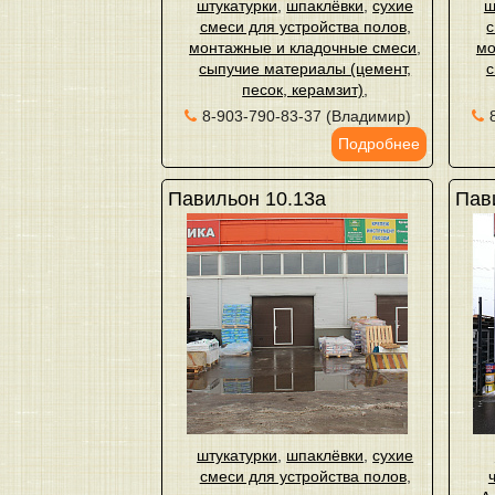
штукатурки
,
шпаклёвки
,
сухие
ш
смеси для устройства полов
,
с
монтажные и кладочные смеси
,
мо
сыпучие материалы (цемент,
с
песок, керамзит)
,
8-903-790-83-37 (Владимир)
Подробнее
Павильон 10.13а
Пав
штукатурки
,
шпаклёвки
,
сухие
смеси для устройства полов
,