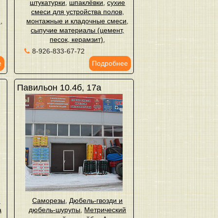
штукатурки
,
шпаклёвки
,
сухие
смеси для устройства полов
,
и
,
монтажные и кладочные смеси
,
сыпучие материалы (цемент,
песок, керамзит)
,
8-926-833-67-72
е
Подробнее
Павильон 10.4б, 17а
,
Саморезы
,
Дюбель-гвозди и
а
дюбель-шурупы
,
Метрический