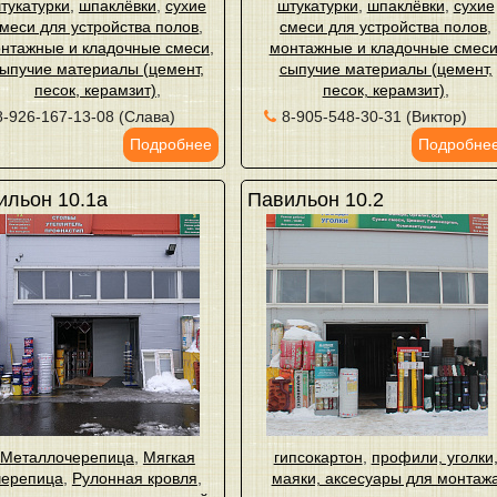
тукатурки
,
шпаклёвки
,
сухие
штукатурки
,
шпаклёвки
,
сухие
меси для устройства полов
,
смеси для устройства полов
,
нтажные и кладочные смеси
,
монтажные и кладочные смес
ыпучие материалы (цемент,
сыпучие материалы (цемент,
песок, керамзит)
,
песок, керамзит)
,
8-926-167-13-08 (Слава)
8-905-548-30-31 (Виктор)
Подробнее
Подробне
ильон 10.1а
Павильон 10.2
Металлочерепица
,
Мягкая
гипсокартон
,
профили, уголки
черепица
,
Рулонная кровля
,
маяки, аксесуары для монтаж