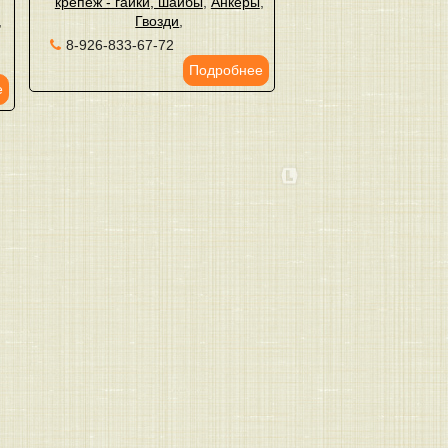
крепеж - гайки, шайбы
,
Анкеры
,
,
Гвозди
,
8-926-833-67-72
Подробнее
е