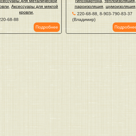
ксессуары для металической
гипсокартона
,
теплоизоляция
,
овли
,
Аксессуары для мякгой
пароизоляция
,
шумоизоляция
кровли
,
220-68-88, 8-903-790-83-37
220-68-88
(Владимир)
Подробнее
Подробне