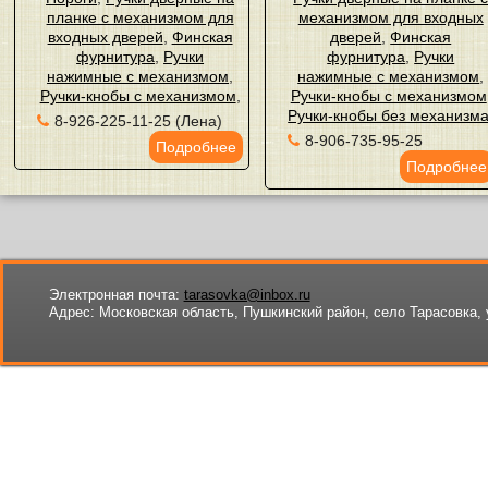
планке с механизмом для
механизмом для входных
входных дверей
,
Финская
дверей
,
Финская
фурнитура
,
Ручки
фурнитура
,
Ручки
нажимные с механизмом
,
нажимные с механизмом
,
Ручки-кнобы с механизмом
,
Ручки-кнобы с механизмом
Ручки-кнобы без механизм
8-926-225-11-25 (Лена)
8-906-735-95-25
Подробнее
Подробнее
Электронная почта:
tarasovka@inbox.ru
Адрес:
Московская область, Пушкинский район, село Тарасовка, 