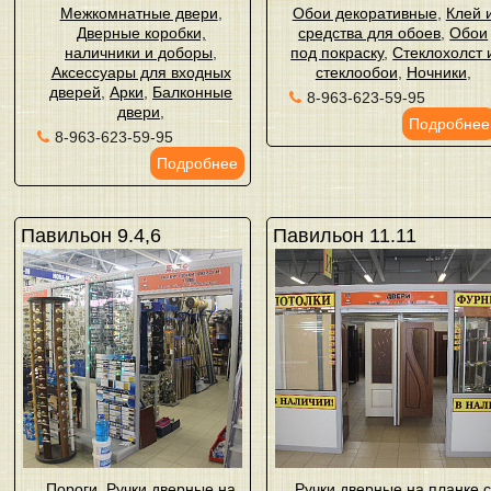
Межкомнатные двери
,
Обои декоративные
,
Клей 
Дверные коробки,
средства для обоев
,
Обои
наличники и доборы
,
под покраску
,
Стеклохолст 
Аксессуары для входных
стеклообои
,
Ночники
,
дверей
,
Арки
,
Балконные
8-963-623-59-95
двери
,
Подробнее
8-963-623-59-95
Подробнее
Павильон 9.4,6
Павильон 11.11
Пороги
,
Ручки дверные на
Ручки дверные на планке 