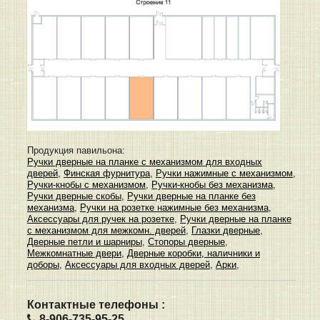
Продукция павильона:
Ручки дверные на планке с механизмом для входных
дверей
,
Финская фурнитура
,
Ручки нажимные с механизмом
,
Ручки-кнобы с механизмом
,
Ручки-кнобы без механизма
,
Ручки дверные скобы
,
Ручки дверные на планке без
механизма
,
Ручки на розетке нажимные без механизма
,
Аксессуары для ручек на розетке
,
Ручки дверные на планке
с механизмом для межкомн. дверей
,
Глазки дверные
,
Дверные петли и шарниры
,
Стопоры дверные
,
Межкомнатные двери
,
Дверные коробки, наличники и
доборы
,
Аксессуары для входных дверей
,
Арки
,
Контактные телефоны :
8-906-735-95-25