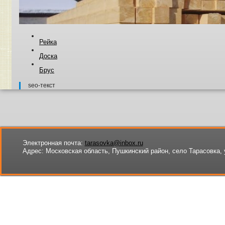
Рейка
Доска
Брус
seo-текст
Электронная почта:
tarasovka@inbox.ru
Адрес:
Московская область, Пушкинский район, село Тарасовка, 