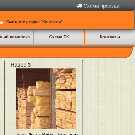
Схема проезда
Смотрите раздел "Контакты"
вый комплекс
Схема ТК
Контакты
Навес 3
а
,
Брус
,
Доска
,
Рейки
,
Доска пола
,