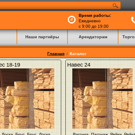
Время работы:
Ежедневно
с 9.00 до 19.00
Наши партнёры
Арендаторам
Торго
Главная
Каталог
/
ес 18-19
Навес 24
Доска
,
Брус
,
Брус
,
Доска
,
Вагонка
,
Пагонаж
,
Рейки
,
Рейк