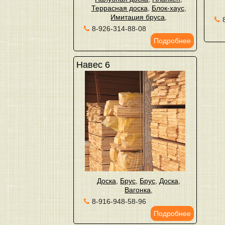
Террасная доска
,
Блок-хаус
,
Имитация бруса
,
8-926-314-88-08
Подробнее
Навес 6
Доска
,
Брус
,
Брус
,
Доска
,
Вагонка
,
8-916-948-58-96
Подробнее