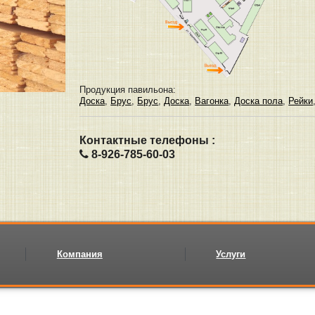
Продукция павильона:
Доска
,
Брус
,
Брус
,
Доска
,
Вагонка
,
Доска пола
,
Рейки
Контактные телефоны :
8-926-785-60-03
Компания
Услуги