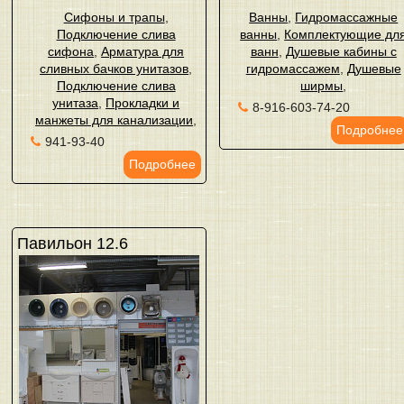
Сифоны и трапы
,
Ванны
,
Гидромассажные
Подключение слива
ванны
,
Комплектующие дл
сифона
,
Арматура для
ванн
,
Душевые кабины с
сливных бачков унитазов
,
гидромассажем
,
Душевые
Подключение слива
ширмы
,
унитаза
,
Прокладки и
8-916-603-74-20
манжеты для канализации
,
Подробнее
941-93-40
Подробнее
Павильон 12.6