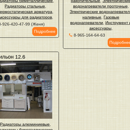
адиаторы биметаллические
,
накопительные
,
Электрически
Радиаторы стальные
,
водонагреватели проточные
,
ермостатическая арматура
,
Электрические водонагревател
Аксессуары для радиаторов
,
наливные
,
Газовые
водонагреватели
,
Инструмент 
8-926-420-47-99 (Женя)
аксессуары
,
Подробнее
8-965-164-64-63
Подробне
ильон 12.6
Радиаторы алюминиевые
,
адиаторы биметаллические
,