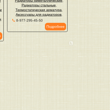
е
Радиаторы биметаллические
,
Радиаторы стальные
,
и
Термостатическая арматура
,
Аксессуары для радиаторов
,
и
8-977-295-45-50
Подробнее
е