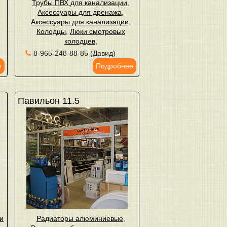
Трубы ПВХ для канализации
,
Аксессуары для дренажа
,
Аксессуары для канализации
,
Колодцы
,
Люки смотровых
колодцев
,
8-965-248-88-85 (Давид)
е
Подробнее
Павильон 11.5
и
Радиаторы алюминиевые
,