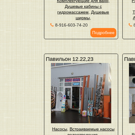
Комплектующие для ванн
,
Р
Душевые кабины с
гидромассажем
,
Душевые
Т
ширмы
,
8-916-603-74-20
Подробнее
Павильон 12.22,23
Пав
Насосы
,
Встраиваемые насосы
водоотведения
,
Р