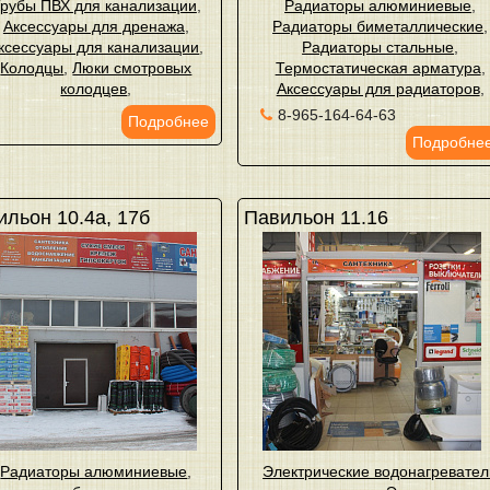
рубы ПВХ для канализации
,
Радиаторы алюминиевые
,
Аксессуары для дренажа
,
Радиаторы биметаллические
,
ксессуары для канализации
,
Радиаторы стальные
,
Колодцы
,
Люки смотровых
Термостатическая арматура
,
колодцев
,
Аксессуары для радиаторов
,
8-965-164-64-63
Подробнее
Подробне
льон 10.4а, 17б
Павильон 11.16
Радиаторы алюминиевые
,
Электрические водонагревател