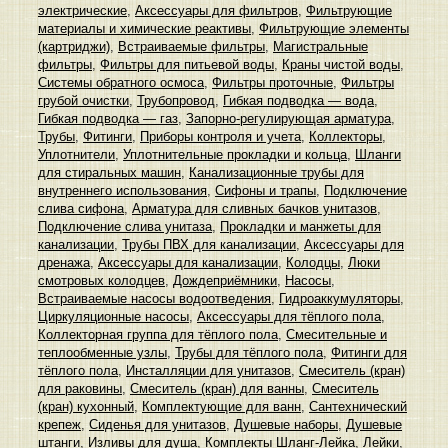
электрические
,
Аксессуары для фильтров
,
Фильтрующие
материалы и химические реактивы
,
Фильтрующие элементы
(картриджи)
,
Встраиваемые фильтры
,
Магистральные
фильтры
,
Фильтры для питьевой воды
,
Краны чистой воды
,
Системы обратного осмоса
,
Фильтры проточные
,
Фильтры
грубой очистки
,
Трубопровод
,
Гибкая подводка — вода
,
Гибкая подводка — газ
,
Запорно-регулирующая арматура
,
Трубы
,
Фитинги
,
Приборы контроля и учета
,
Коллекторы
,
Уплотнители
,
Уплотнительные прокладки и кольца
,
Шланги
для стиральных машин
,
Канализационные трубы для
внутреннего использования
,
Сифоны и трапы
,
Подключение
слива сифона
,
Арматура для сливных бачков унитазов
,
Подключение слива унитаза
,
Прокладки и манжеты для
канализации
,
Трубы ПВХ для канализации
,
Аксессуары для
дренажа
,
Аксессуары для канализации
,
Колодцы
,
Люки
смотровых колодцев
,
Дождеприёмники
,
Насосы
,
Встраиваемые насосы водоотведения
,
Гидроаккумуляторы
,
Циркуляционные насосы
,
Аксессуары для тёплого пола
,
Коллекторная группа для тёплого пола
,
Смесительные и
теплообменные узлы
,
Трубы для тёплого пола
,
Фитинги для
тёплого пола
,
Инсталляции для унитазов
,
Смеситель (кран)
для раковины
,
Смеситель (кран) для ванны
,
Смеситель
(кран) кухонный
,
Комплектующие для ванн
,
Сантехнический
крепеж
,
Сиденья для унитазов
,
Душевые наборы
,
Душевые
штанги
,
Изливы для душа
,
Комплекты Шланг-Лейка
,
Лейки
,