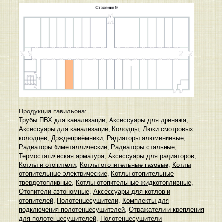
Продукция павильона:
Трубы ПВХ для канализации
,
Аксессуары для дренажа
,
Аксессуары для канализации
,
Колодцы
,
Люки смотровых
колодцев
,
Дождеприёмники
,
Радиаторы алюминиевые
,
Радиаторы биметаллические
,
Радиаторы стальные
,
Термостатическая арматура
,
Аксессуары для радиаторов
,
Котлы и отопители
,
Котлы отопительные газовые
,
Котлы
отопительные электрические
,
Котлы отопительные
твердотопливные
,
Котлы отопительные жидкотопливные
,
Отопители автономные
,
Аксессуары для котлов и
отопителей
,
Полотенцесушители
,
Комплекты для
подключения полотенцесушителей
,
Отражатели и крепления
для полотенцесушителей
,
Полотенцесушители