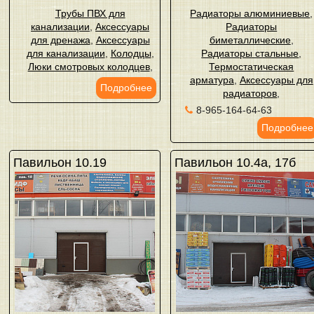
Трубы ПВХ для
Радиаторы алюминиевые
,
канализации
,
Аксессуары
Радиаторы
для дренажа
,
Аксессуары
биметаллические
,
для канализации
,
Колодцы
,
Радиаторы стальные
,
Люки смотровых колодцев
,
Термостатическая
арматура
,
Аксессуары для
Подробнее
радиаторов
,
8-965-164-64-63
Подробнее
Павильон 10.19
Павильон 10.4а, 17б