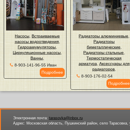
Насосы
,
Встраиваемые
Радиаторы алюминиевые
,
насосы водоотведения
,
Радиаторы
Гидроаккумуляторы
,
биметаллические
,
Циркуляционные насосы
,
Радиаторы стальные
,
Ванны
,
Термостатическая
арматура
,
Аксессуары для
8-903-141-96-55 Иван
радиаторов
,
Подробнее
8-903-176-02-54
Подробнее
Электронная почта:
tarasovka@inbox.ru
Адрес:
Московская область, Пушкинский район, село Тарасовка, 