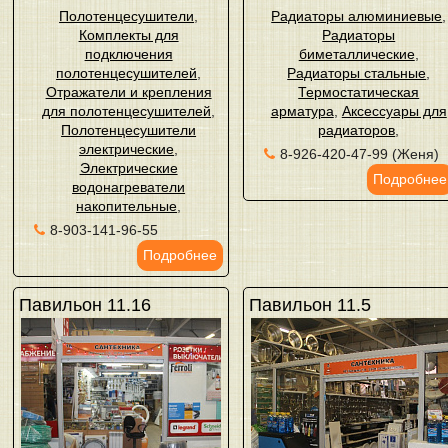
Полотенцесушители
,
Радиаторы алюминиевые
,
Комплекты для
Радиаторы
подключения
биметаллические
,
полотенцесушителей
,
Радиаторы стальные
,
Отражатели и крепления
Термостатическая
для полотенцесушителей
,
арматура
,
Аксессуары для
Полотенцесушители
радиаторов
,
электрические
,
8-926-420-47-99 (Женя)
Электрические
Подробнее
водонагреватели
накопительные
,
8-903-141-96-55
Подробнее
Павильон 11.16
Павильон 11.5