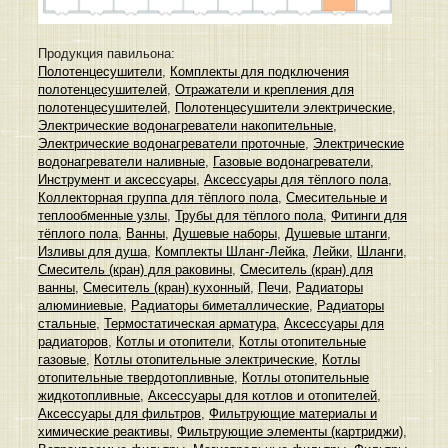
Продукция павильона:
Полотенцесушители
,
Комплекты для подключения
полотенцесушителей
,
Отражатели и крепления для
полотенцесушителей
,
Полотенцесушители электрические
,
Электрические водонагреватели накопительные
,
Электрические водонагреватели проточные
,
Электрические
водонагреватели наливные
,
Газовые водонагреватели
,
Инструмент и аксессуары
,
Аксессуары для тёплого пола
,
Коллекторная группа для тёплого пола
,
Смесительные и
теплообменные узлы
,
Трубы для тёплого пола
,
Фитинги для
тёплого пола
,
Ванны
,
Душевые наборы
,
Душевые штанги
,
Изливы для душа
,
Комплекты Шланг-Лейка
,
Лейки
,
Шланги
,
Смеситель (кран) для раковины
,
Смеситель (кран) для
ванны
,
Смеситель (кран) кухонный
,
Печи
,
Радиаторы
алюминиевые
,
Радиаторы биметаллические
,
Радиаторы
стальные
,
Термостатическая арматура
,
Аксессуары для
радиаторов
,
Котлы и отопители
,
Котлы отопительные
газовые
,
Котлы отопительные электрические
,
Котлы
отопительные твердотопливные
,
Котлы отопительные
жидкотопливные
,
Аксессуары для котлов и отопителей
,
Аксессуары для фильтров
,
Фильтрующие материалы и
химические реактивы
,
Фильтрующие элементы (картриджи)
,