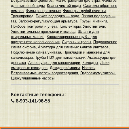
Встраиваемые фильтры
,
Магистральные фильтры
,
Фильтры
для питьевой воды
,
Краны чистой воды
,
Системы обратного
осмоса
,
Фильтры проточные
,
Фильтры грубой очистки
,
Трубопровод
,
Гибкая подводка — вода
,
Гибкая подводка —
газ
,
Запорно-регулирующая арматура
,
Трубы
,
Фитинги
,
Приборы контроля и учета
,
Коллекторы
,
Уплотнители
,
Уплотнительные прокладки и кольца
,
Шланги для
стиральных машин
,
Канализационные трубы для
внутреннего использования
,
Сифоны и трапы
,
Подключение
слива сифона
,
Арматура для сливных бачков унитазов
,
Подключение слива унитаза
,
Прокладки и манжеты для
канализации
,
Трубы ПВХ для канализации
,
Аксессуары для
дренажа
,
Аксессуары для канализации
,
Колодцы
,
Люки
смотровых колодцев
,
Дождеприёмники
,
Насосы
,
Встраиваемые насосы водоотведения
,
Гидроаккумуляторы
,
Циркуляционные насосы
,
Контактные телефоны :
8-903-141-96-55