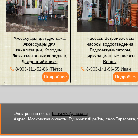
Аксессуары для дренажа
,
Насосы
,
Встраиваемые
Аксессуары для
насосы водоотведения
,
канализации
,
Колодцы
,
Гидроаккумуляторы
,
Люки смотровых колодцев
,
Циркуляционные насосы
,
Дождеприёмники
,
Ванны
,
8-903-111-52-86 (Пётр)
8-903-141-96-55 Иван
Подробнее
Подробнее
Электронная почта:
tarasovka@inbox.ru
Адрес:
Московская область, Пушкинский район, село Тарасовка, 