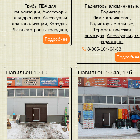
Трубы ПВХ для
Радиаторы алюминиевые
,
канализации
,
Аксессуары
Радиаторы
для дренажа
,
Аксессуары
биметаллические
,
для канализации
,
Колодцы
,
Радиаторы стальные
,
Люки смотровых колодцев
,
Термостатическая
арматура
,
Аксессуары для
Подробнее
радиаторов
,
8-965-164-64-63
Подробнее
Павильон 10.19
Павильон 10.4а, 17б