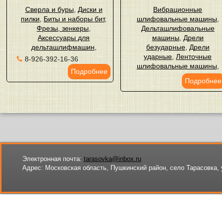
Сверла и буры
,
Диски и
Вибрационные
пилки
,
Биты и наборы бит
,
шлифовальные машины
,
Фрезы, зенкеры
,
Дельташлифовальные
Аксессуары для
машины
,
Дрели
дельташлифмашин
,
безударные
,
Дрели
ударные
,
Ленточные
8-926-392-16-36
шлифовальные машины
,
Подробнее
Подробнее
Электронная почта:
tarasovka@inbox.ru
Адрес:
Московская область, Пушкинский район, село Тарасовка, 