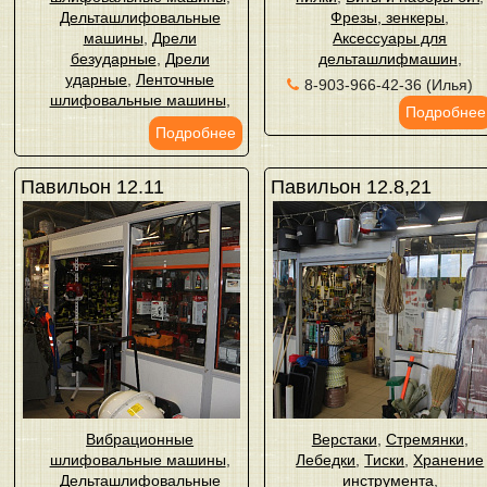
Дельташлифовальные
Фрезы, зенкеры
,
машины
,
Дрели
Аксессуары для
безударные
,
Дрели
дельташлифмашин
,
ударные
,
Ленточные
8-903-966-42-36 (Илья)
шлифовальные машины
,
Подробнее
Подробнее
Павильон 12.11
Павильон 12.8,21
Вибрационные
Верстаки
,
Стремянки
,
шлифовальные машины
,
Лебедки
,
Тиски
,
Хранение
Дельташлифовальные
инструмента
,