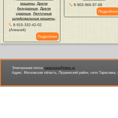
машины
,
Дрели
8-903-966-97-68
безударные
,
Дрели
Подробнее
ударные
,
Ленточные
шлифовальные машины
,
8-915-332-42-02
(Алексей)
Подробнее
Электронная почта:
tarasovka@inbox.ru
Адрес:
Московская область, Пушкинский район, село Тарасовка, 