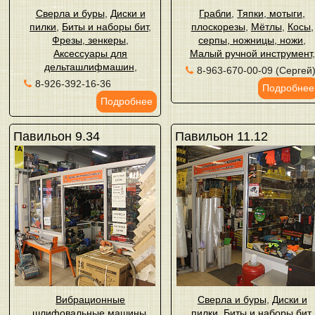
Сверла и буры
,
Диски и
Грабли
,
Тяпки, мотыги,
пилки
,
Биты и наборы бит
,
плоскорезы
,
Мётлы
,
Косы,
Фрезы, зенкеры
,
серпы, ножницы, ножи
,
Аксессуары для
Малый ручной инструмент
,
дельташлифмашин
,
8-963-670-00-09 (Сергей
8-926-392-16-36
Подробнее
Подробнее
Павильон 9.34
Павильон 11.12
Вибрационные
Сверла и буры
,
Диски и
шлифовальные машины
,
пилки
,
Биты и наборы бит
,