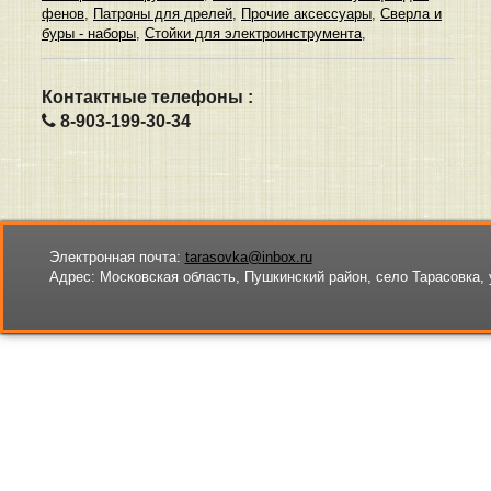
фенов
,
Патроны для дрелей
,
Прочие аксессуары
,
Сверла и
буры - наборы
,
Стойки для электроинструмента
,
Контактные телефоны :
8-903-199-30-34
Электронная почта:
tarasovka@inbox.ru
Адрес:
Московская область, Пушкинский район, село Тарасовка, 