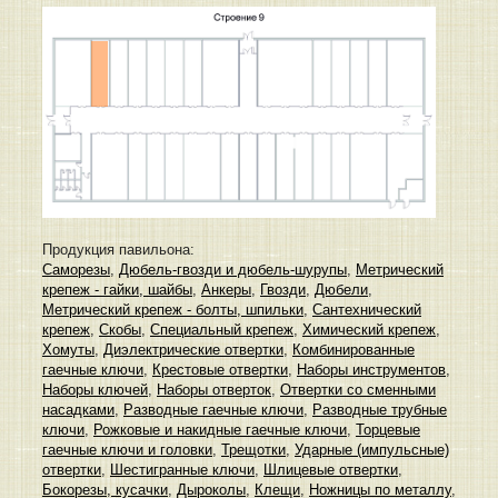
Продукция павильона:
Саморезы
,
Дюбель-гвозди и дюбель-шурупы
,
Метрический
крепеж - гайки, шайбы
,
Анкеры
,
Гвозди
,
Дюбели
,
Метрический крепеж - болты, шпильки
,
Сантехнический
крепеж
,
Скобы
,
Специальный крепеж
,
Химический крепеж
,
Хомуты
,
Диэлектрические отвертки
,
Комбинированные
гаечные ключи
,
Крестовые отвертки
,
Наборы инструментов
,
Наборы ключей
,
Наборы отверток
,
Отвертки со сменными
насадками
,
Разводные гаечные ключи
,
Разводные трубные
ключи
,
Рожковые и накидные гаечные ключи
,
Торцевые
гаечные ключи и головки
,
Трещотки
,
Ударные (импульсные)
отвертки
,
Шестигранные ключи
,
Шлицевые отвертки
,
Бокорезы, кусачки
,
Дыроколы
,
Клещи
,
Ножницы по металлу
,