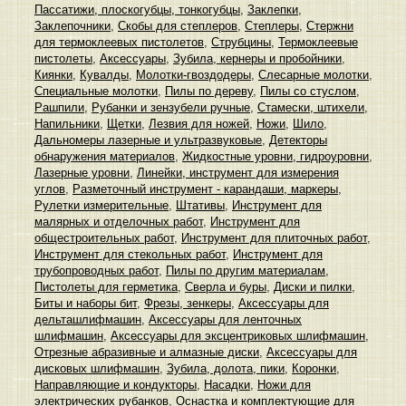
Пассатижи, плоскогубцы, тонкогубцы
,
Заклепки
,
Заклепочники
,
Скобы для степлеров
,
Степлеры
,
Стержни
для термоклеевых пистолетов
,
Струбцины
,
Термоклеевые
пистолеты
,
Аксессуары
,
Зубила, кернеры и пробойники
,
Киянки
,
Кувалды
,
Молотки-гвоздодеры
,
Слесарные молотки
,
Специальные молотки
,
Пилы по дереву
,
Пилы со стуслом
,
Рашпили
,
Рубанки и зензубели ручные
,
Стамески, штихели
,
Напильники
,
Щетки
,
Лезвия для ножей
,
Ножи
,
Шило
,
Дальномеры лазерные и ультразвуковые
,
Детекторы
обнаружения материалов
,
Жидкостные уровни, гидроуровни
,
Лазерные уровни
,
Линейки, инструмент для измерения
углов
,
Разметочный инструмент - карандаши, маркеры
,
Рулетки измерительные
,
Штативы
,
Инструмент для
малярных и отделочных работ
,
Инструмент для
общестроительных работ
,
Инструмент для плиточных работ
,
Инструмент для стекольных работ
,
Инструмент для
трубопроводных работ
,
Пилы по другим материалам
,
Пистолеты для герметика
,
Сверла и буры
,
Диски и пилки
,
Биты и наборы бит
,
Фрезы, зенкеры
,
Аксессуары для
дельташлифмашин
,
Аксессуары для ленточных
шлифмашин
,
Аксессуары для эксцентриковых шлифмашин
,
Отрезные абразивные и алмазные диски
,
Аксессуары для
дисковых шлифмашин
,
Зубила, долота, пики
,
Коронки
,
Направляющие и кондукторы
,
Насадки
,
Ножи для
электрических рубанков
,
Оснастка и комплектующие для