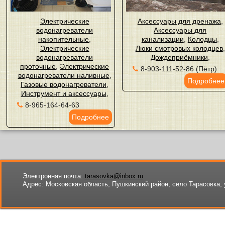
Электрические
Аксессуары для дренажа
,
водонагреватели
Аксессуары для
накопительные
,
канализации
,
Колодцы
,
Электрические
Люки смотровых колодцев
,
водонагреватели
Дождеприёмники
,
проточные
,
Электрические
8-903-111-52-86 (Пётр)
водонагреватели наливные
,
Подробнее
Газовые водонагреватели
,
Инструмент и аксессуары
,
8-965-164-64-63
Подробнее
Электронная почта:
tarasovka@inbox.ru
Адрес:
Московская область, Пушкинский район, село Тарасовка, 