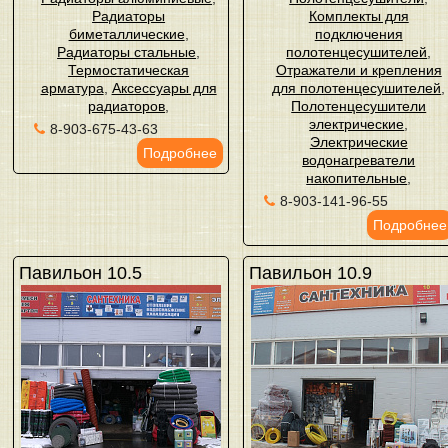
Радиаторы
Комплекты для
биметаллические
,
подключения
Радиаторы стальные
,
полотенцесушителей
,
Термостатическая
Отражатели и крепления
арматура
,
Аксессуары для
для полотенцесушителей
,
радиаторов
,
Полотенцесушители
электрические
,
8-903-675-43-63
Электрические
Подробнее
водонагреватели
накопительные
,
8-903-141-96-55
Подробнее
Павильон 10.5
Павильон 10.9