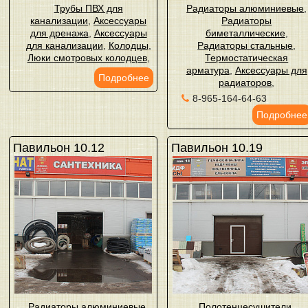
Трубы ПВХ для
Радиаторы алюминиевые
,
канализации
,
Аксессуары
Радиаторы
для дренажа
,
Аксессуары
биметаллические
,
для канализации
,
Колодцы
,
Радиаторы стальные
,
Люки смотровых колодцев
,
Термостатическая
арматура
,
Аксессуары для
Подробнее
радиаторов
,
8-965-164-64-63
Подробнее
Павильон 10.12
Павильон 10.19
Радиаторы алюминиевые
,
Полотенцесушители
,