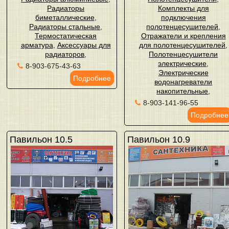
Радиаторы
Комплекты для
биметаллические
,
подключения
Радиаторы стальные
,
полотенцесушителей
,
Термостатическая
Отражатели и крепления
арматура
,
Аксессуары для
для полотенцесушителей
,
радиаторов
,
Полотенцесушители
электрические
,
8-903-675-43-63
Электрические
Подробнее
водонагреватели
накопительные
,
8-903-141-96-55
Подробнее
Павильон 10.5
Павильон 10.9