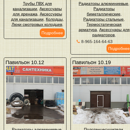
Трубы ПВХ для
Радиаторы алюминиевые
,
канализации
,
Аксессуары
Радиаторы
для дренажа
,
Аксессуары
биметаллические
,
для канализации
,
Колодцы
,
Радиаторы стальные
,
Люки смотровых колодцев
,
Термостатическая
арматура
,
Аксессуары для
Подробнее
радиаторов
,
8-965-164-64-63
Подробнее
Павильон 10.12
Павильон 10.19
Радиаторы алюминиевые
,
Полотенцесушители
,