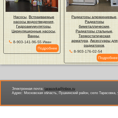
Насосы
,
Встраиваемые
Радиаторы алюминиевые
,
насосы водоотведения
,
Радиаторы
Гидроаккумуляторы
,
биметаллические
,
Циркуляционные насосы
,
Радиаторы стальные
,
Ванны
,
Термостатическая
арматура
,
Аксессуары для
8-903-141-96-55 Иван
радиаторов
,
Подробнее
8-903-176-02-54
Подробнее
Электронная почта:
tarasovka@inbox.ru
Адрес:
Московская область, Пушкинский район, село Тарасовка, 