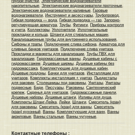
грубой очистки
,
Электрические водонагреватели
накопительные
,
Электрические водонагреватели проточные
,
Электрические водонагреватели наливные
,
Газовые
водонагреватели
,
Инструмент и аксессуары
,
Трубопровод
,
Гибкая подводка — вода
,
Гибкая подводка — газ
,
Запорно-
регулирующая арматура
,
Трубы
,
Фитинги
,
Приборы контроля
и учета
,
Коллекторы
,
Уплотнители
,
Уплотнительные
прокладки и кольца
,
Шланги для стиральных машин
,
Канализационные трубы для внутреннего использования
,
Сифоны и трапы
,
Подключение слива сифона
,
Арматура для
сливных бачков унитазов
,
Подключение слива унитаза
,
Прокладки и манжеты для канализации
,
Трубы ПВХ для
канализации
,
Гидромассажные ванны
,
Душевые кабины с
гидромассажем
,
Душевые ширмы
,
Душевые кабины без
гидромассажа
,
Комплектующие для душевых кабин
,
Душевые поддоны
,
Бачки для унитазов
,
Инсталляции для
унитазов
,
Комплекты инсталляция + унитаз
,
Пьедесталы
для раковин
,
Столешницы под раковины
,
Унитазы
,
Унитазы
подвесные
,
Биде
,
Писсуары
,
Раковины
,
Сантехнический
крепеж
,
Сиденья для унитазов
,
Гидромассажные панели
,
Душевые наборы
,
Душевые штанги
,
Изливы для душа
,
Комплекты Шланг-Лейка
,
Лейки
,
Шланги
,
Смеситель (кран)
для раковины
,
Смеситель (кран) для ванны
,
Смеситель
(кран) кухонный
,
Ванны
,
Комплектующие для ванн
,
Ванны
акриловые
,
Ванны стальные
,
Ванны чугунные
,
Контактные телефоны :