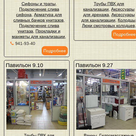
Сифоны и трапы
,
Трубы ПВХ для
Подключение слива
канализации
,
Аксессуары
сифона
,
Арматура для
для дренажа
,
Аксессуары
сливных бачков унитазов
,
для канализации
,
Колодцы
Подключение слива
Люки смотровых колодцев
,
унитаза
,
Прокладки и
Подробнее
манжеты для канализации
,
941-93-40
Подробнее
Павильон 9.10
Павильон 9.27
Трубы ПВХ для
Ванны
,
Гидромассажные