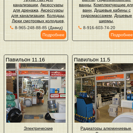
канализации
,
Аксессуары
ванны
,
Комплектующие дл
для дренажа
,
Аксессуары
ванн
,
Душевые кабины с
для канализации
,
Колодцы
,
гидромассажем
,
Душевые
Люки смотровых колодцев
,
ширмы
,
8-965-248-88-85 (Давид)
8-916-603-74-20
Подробнее
Подробнее
Павильон 11.16
Павильон 11.5
Электрические
Радиаторы алюминиевые
,