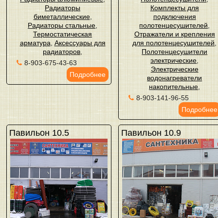
Радиаторы
Комплекты для
биметаллические
,
подключения
Радиаторы стальные
,
полотенцесушителей
,
Термостатическая
Отражатели и крепления
арматура
,
Аксессуары для
для полотенцесушителей
,
радиаторов
,
Полотенцесушители
электрические
,
8-903-675-43-63
Электрические
Подробнее
водонагреватели
накопительные
,
8-903-141-96-55
Подробнее
Павильон 10.5
Павильон 10.9