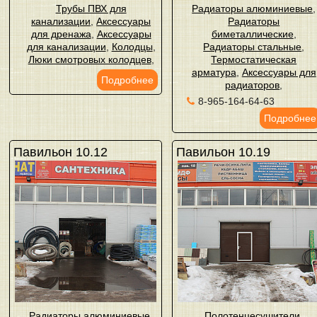
Трубы ПВХ для
Радиаторы алюминиевые
,
канализации
,
Аксессуары
Радиаторы
для дренажа
,
Аксессуары
биметаллические
,
для канализации
,
Колодцы
,
Радиаторы стальные
,
Люки смотровых колодцев
,
Термостатическая
арматура
,
Аксессуары для
Подробнее
радиаторов
,
8-965-164-64-63
Подробнее
Павильон 10.12
Павильон 10.19
Радиаторы алюминиевые
,
Полотенцесушители
,