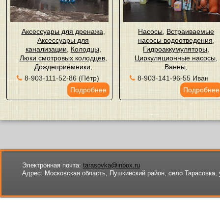
Аксессуары для дренажа
,
Насосы
,
Встраиваемые
Аксессуары для
насосы водоотведения
,
канализации
,
Колодцы
,
Гидроаккумуляторы
,
Люки смотровых колодцев
,
Циркуляционные насосы
,
Дождеприёмники
,
Ванны
,
8-903-111-52-86 (Пётр)
8-903-141-96-55 Иван
Подробнее
Подробнее
Электронная почта:
tarasovka@inbox.ru
Адрес:
Московская область, Пушкинский район, село Тарасовка, 