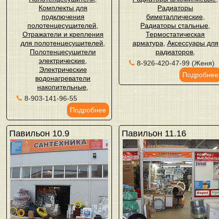
Комплекты для
Радиаторы
подключения
биметаллические
,
полотенцесушителей
,
Радиаторы стальные
,
Отражатели и крепления
Термостатическая
для полотенцесушителей
,
арматура
,
Аксессуары для
Полотенцесушители
радиаторов
,
электрические
,
8-926-420-47-99 (Женя)
Электрические
Подробнее
водонагреватели
накопительные
,
8-903-141-96-55
Подробнее
Павильон 10.9
Павильон 11.16