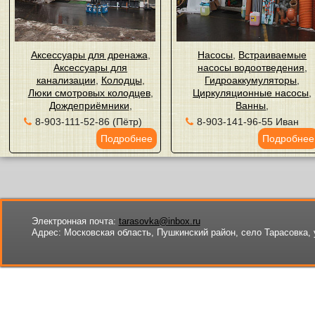
Аксессуары для дренажа
,
Насосы
,
Встраиваемые
Аксессуары для
насосы водоотведения
,
канализации
,
Колодцы
,
Гидроаккумуляторы
,
Люки смотровых колодцев
,
Циркуляционные насосы
,
Дождеприёмники
,
Ванны
,
8-903-111-52-86 (Пётр)
8-903-141-96-55 Иван
Подробнее
Подробнее
Электронная почта:
tarasovka@inbox.ru
Адрес:
Московская область, Пушкинский район, село Тарасовка, 