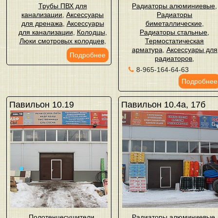
Трубы ПВХ для
Радиаторы алюминиевые
,
канализации
,
Аксессуары
Радиаторы
для дренажа
,
Аксессуары
биметаллические
,
для канализации
,
Колодцы
,
Радиаторы стальные
,
Люки смотровых колодцев
,
Термостатическая
арматура
,
Аксессуары для
Подробнее
радиаторов
,
8-965-164-64-63
Подробнее
Павильон 10.19
Павильон 10.4а, 17б
Полотенцесушители
,
Радиаторы алюминиевые
,