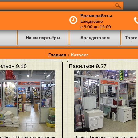
Время работы:
Ежедневно
с 9.00 до 19.00
Наши партнёры
Арендаторам
Торго
Главная
Каталог
/
ильон 9.10
Павильон 9.27
рубы ПВХ для канализации
,
Ванны
,
Гидромассажные ванн