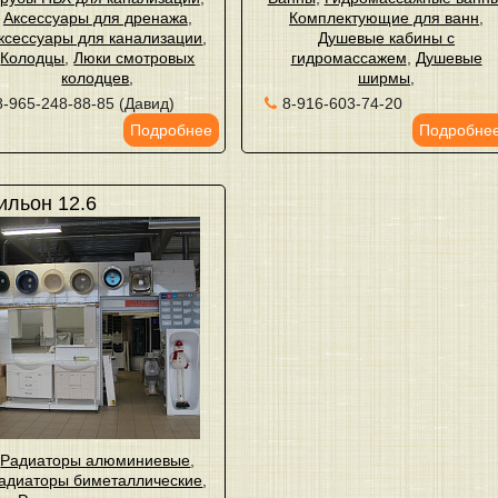
Аксессуары для дренажа
,
Комплектующие для ванн
,
ксессуары для канализации
,
Душевые кабины с
Колодцы
,
Люки смотровых
гидромассажем
,
Душевые
колодцев
,
ширмы
,
8-965-248-88-85 (Давид)
8-916-603-74-20
Подробнее
Подробне
ильон 12.6
Радиаторы алюминиевые
,
адиаторы биметаллические
,