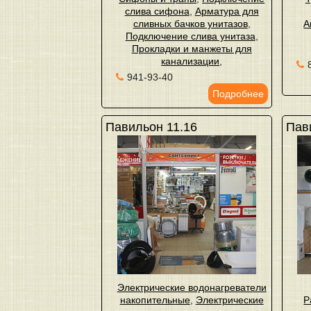
слива сифона
,
Арматура для
сливных бачков унитазов
,
А
Подключение слива унитаза
,
Прокладки и манжеты для
канализации
,
941-93-40
Подробнее
Павильон 11.16
Пав
Электрические водонагреватели
накопительные
,
Электрические
Р