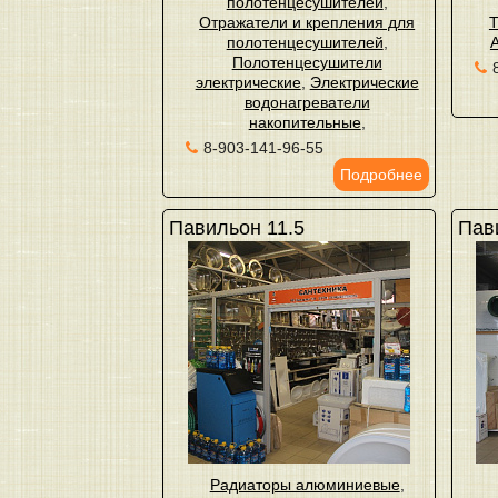
полотенцесушителей
,
Отражатели и крепления для
Т
полотенцесушителей
,
Полотенцесушители
электрические
,
Электрические
водонагреватели
накопительные
,
8-903-141-96-55
Подробнее
Павильон 11.5
Пав
Радиаторы алюминиевые
,