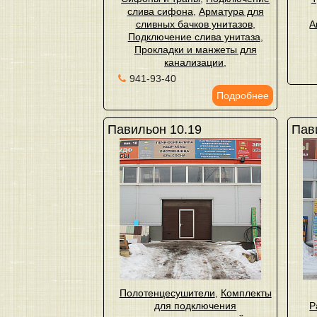
слива сифона
,
Арматура для
сливных бачков унитазов
,
А
Подключение слива унитаза
,
Прокладки и манжеты для
канализации
,
941-93-40
Подробнее
Павильон 10.19
Пави
Полотенцесушители
,
Комплекты
для подключения
Р