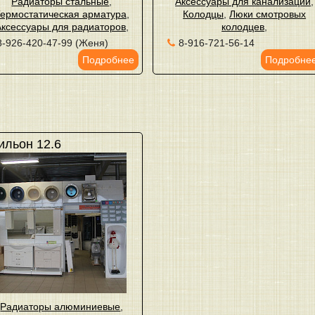
Радиаторы стальные
,
Аксессуары для канализации
,
ермостатическая арматура
,
Колодцы
,
Люки смотровых
Аксессуары для радиаторов
,
колодцев
,
8-926-420-47-99 (Женя)
8-916-721-56-14
Подробнее
Подробне
ильон 12.6
Радиаторы алюминиевые
,