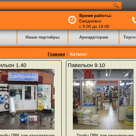
Время работы:
Ежедневно
с 9.00 до 19.00
Наши партнёры
Арендаторам
Торго
Главная
Каталог
/
ильон 1.40
Павильон 9.10
рубы ПВХ для канализации
,
Трубы ПВХ для канализации
,