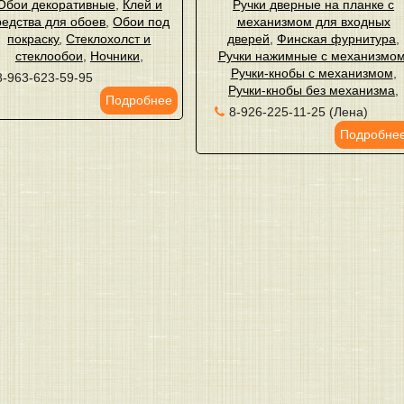
Обои декоративные
,
Клей и
Ручки дверные на планке с
редства для обоев
,
Обои под
механизмом для входных
покраску
,
Стеклохолст и
дверей
,
Финская фурнитура
,
стеклообои
,
Ночники
,
Ручки нажимные с механизмо
Ручки-кнобы с механизмом
,
8-963-623-59-95
Ручки-кнобы без механизма
,
Подробнее
8-926-225-11-25 (Лена)
Подробне