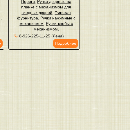
Пороги
,
Ручки дверные на
планке с механизмом для
входных дверей
,
Финская
м
,
фурнитура
,
Ручки нажимные с
механизмом
,
Ручки-кнобы с
механизмом
,
8-926-225-11-25 (Лена)
е
Подробнее