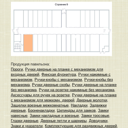
Продукция павильона:
Пороги
,
Ручки дверные на планке с механизмом для
входных дверей
,
Финская фурнитура
,
Ручки нажимные с
механизмом
,
Ручки-кнобы с механизмом
,
Ручки-кнобы без
механизма
,
Ручки дверные скобы
,
Ручки дверные на планке
без механизма
,
Ручки на розетке нажимные без механизма
,
Аксессуары для ручек на розетке
,
Ручки дверные на планке
с механизмом для межкомн. дверей
,
Дверные молотки
,
Защелки врезные межкомнатные
,
Накладки
,
Задвижки
дверные
,
Броненакладки
,
Цилиндры для замков
,
Замки
навесные
,
Замки накладные и врезные
,
Замки тросовые
,
Глазки дверные
,
Дверные петли и шарниры
,
Доводчики
,
Знаки и указатели
,
Комплектующие для раздвижных дверей
,