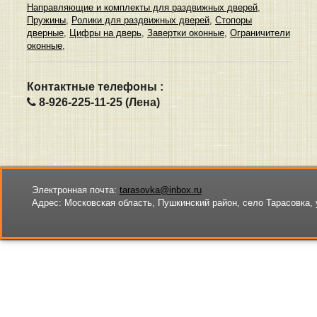
Направляющие и комплекты для раздвижных дверей
,
Пружины
,
Ролики для раздвижных дверей
,
Стопоры
дверные
,
Цифры на дверь
,
Завертки оконные
,
Ограничители
оконные
,
Контактные телефоны :
8-926-225-11-25 (Лена)
Электронная почта:
tarasovka@inbox.ru
Адрес:
Московская область, Пушкинский район, село Тарасовка, 